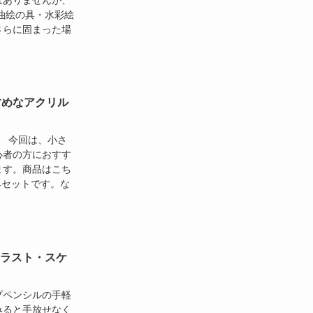
はありませんが、
油絵の具・水彩絵
さらに固まった場
すめなアクリル
。 今回は、小さ
心者の方におすす
ます。商品はこち
具セットです。な
イラスト・スケ
プペンシルの手軽
みると手放せなく