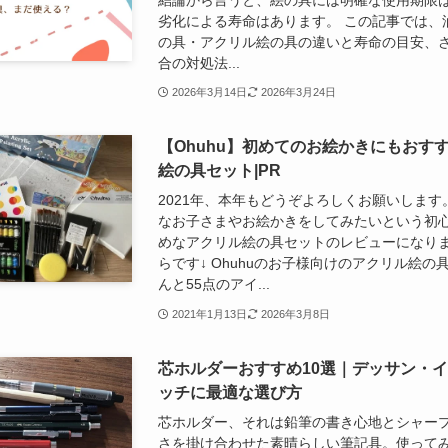
結論から言うと、絵の具には明確な使用期限
劣化による寿命はあります。 この記事では、
の具・アクリル絵の具の違いと寿命の目安、
合の対処法...
2026年3月14日
2026年3月24日
【Ohuhu】初めてのお絵かきにもおす
絵の具セット|PR
2021年、本年もどうぞよろしくお願いします
なお子さまやお絵かきをしてみたいという初
めなアクリル絵の具セットのレビューになり
らです↓ Ohuhuのお子様向けのアクリル絵の
んと55点のアイ...
2021年1月13日
2026年3月8日
芯ホルダーおすすめ10選｜デッサン・
ッチに最適な選び方
芯ホルダー、それは鉛筆の書き心地とシャー
さを掛け合わせた素晴らしい筆記具。使って