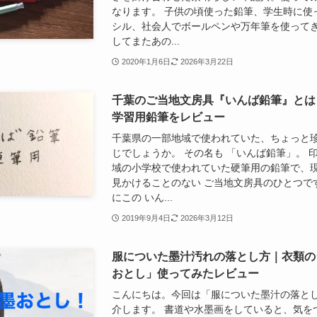
なります。 子供の頃使った鉛筆、学生時に使
シル、社会人でボールペンや万年筆を使って
してまたあの...
2020年1月6日
2026年3月22日
千葉のご当地文房具『いんば鉛筆』とは
学習用鉛筆をレビュー
千葉県の一部地域で使われていた、ちょっと
じでしょうか。 その名も 「いんば鉛筆」。 
域の小学校で使われていた硬筆用の鉛筆で、
見かけることのない ご当地文房具のひとつで
にこの いん...
2019年9月4日
2026年3月12日
服についた墨汁汚れの落とし方｜衣類の
おとし」使ってみたレビュー
こんにちは。今回は「服についた墨汁の落と
介します。 書道や水墨画をしていると、気を