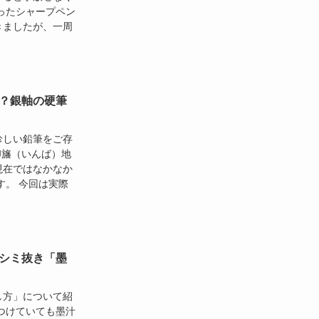
ったシャープペン
きましたが、一周
？銀軸の硬筆
珍しい鉛筆をご存
印旛（いんば）地
現在ではなかなか
す。 今回は実際
シミ抜き「墨
し方」について紹
つけていても墨汁