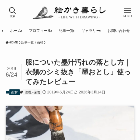
検索
MENU
ホーム
プロフィール
記事一覧
ギャラリー
お問い合わせ
HOME
記事一覧
画材
服についた墨汁汚れの落とし方｜
2019
衣類のシミ抜き「墨おとし」使っ
6/24
てみたレビュー
2019年6月24日
2026年3月14日
画材
管理･保管