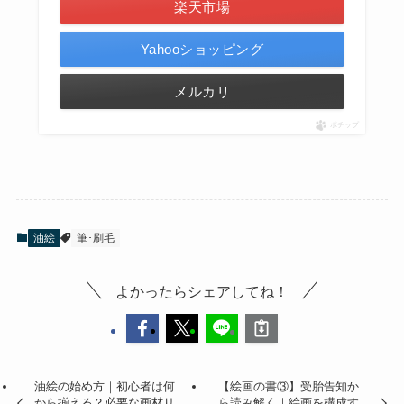
楽天市場
Yahooショッピング
メルカリ
ポチップ
油絵
筆･刷毛
よかったらシェアしてね！
油絵の始め方｜初心者は何
【絵画の書③】受胎告知か
から揃える？必要な画材リ
ら読み解く｜絵画を構成す