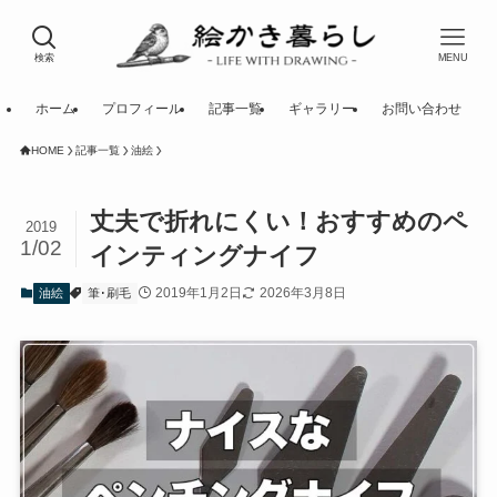
検索
MENU
ホーム
プロフィール
記事一覧
ギャラリー
お問い合わせ
HOME
記事一覧
油絵
丈夫で折れにくい！おすすめのペ
2019
1/02
インティングナイフ
2019年1月2日
2026年3月8日
油絵
筆･刷毛