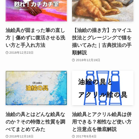
油絵具が固まった筆の直し
【油絵の描き方】カマイユ
方｜傷めずに復活させる洗
技法とグレージングで猫を
い方と手入れ方法
描いてみた｜古典技法の手
順解説
2018年12月23日
2018年12月19日
油絵の具とはどんな絵具な
油絵具とアクリル絵具は併
のか？その特徴と性質を調
用できる？相性など使い方
べてまとめてみた
と注意点を徹底解説
2018年12月18日
2017年9月4日