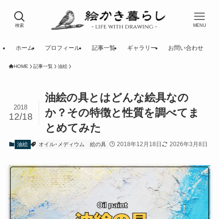
検索
MENU
ホーム
プロフィール
記事一覧
ギャラリー
お問い合わせ
HOME
記事一覧
油絵
油絵の具とはどんな絵具なの
2018
か？その特徴と性質を調べてま
12/18
とめてみた
2018年12月18日
2026年3月8日
油絵
オイル･メディウム
絵の具