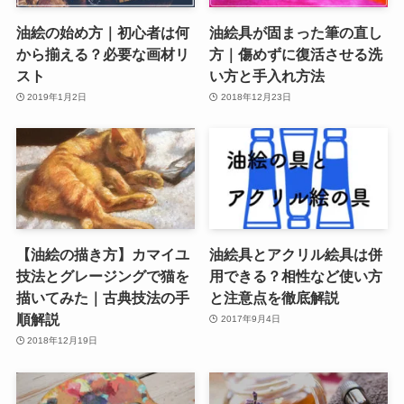
油絵の始め方｜初心者は何
油絵具が固まった筆の直し
から揃える？必要な画材リ
方｜傷めずに復活させる洗
スト
い方と手入れ方法
2019年1月2日
2018年12月23日
【油絵の描き方】カマイユ
油絵具とアクリル絵具は併
技法とグレージングで猫を
用できる？相性など使い方
描いてみた｜古典技法の手
と注意点を徹底解説
順解説
2017年9月4日
2018年12月19日