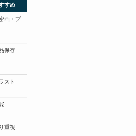
すすめ
密画・プ
品保存
ラスト
能
り重視