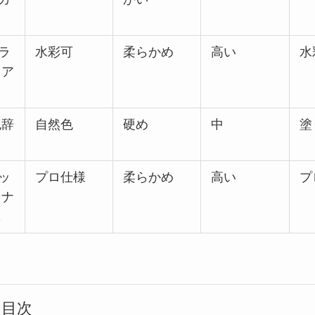
ラ
水彩可
柔らかめ
高い
水
トア
色辞
自然色
硬め
中
塗
ッ
プロ仕様
柔らかめ
高い
プ
ミナ
1
目次