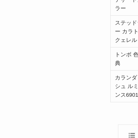
ラー
ステッド
ー カラ
クェレル
トンボ 
典
カランダ
シュ ル
ンス690