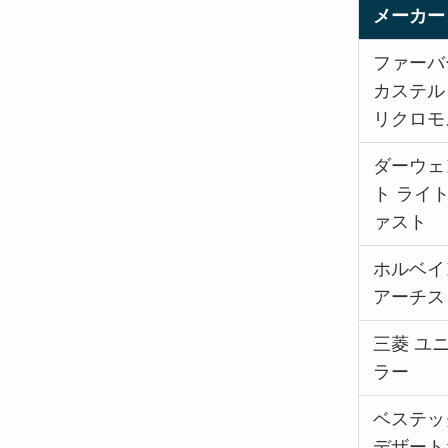
メーカー
ファーバ
カステル
リクロモ
ダーウェ
ト ライ
ァスト
ホルベイ
アーチス
三菱 ユ
ラー
ベステッ
デザート