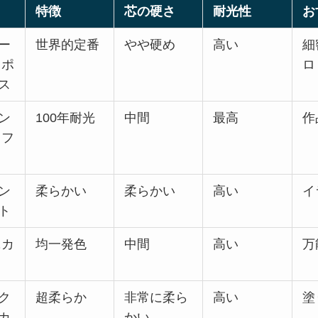
特徴
芯の硬さ
耐光性
お
ー
世界的定番
やや硬め
高い
細
 ポ
ロ
ス
ン
100年耐光
中間
最高
作
トフ
ン
柔らかい
柔らかい
高い
イ
ト
ニカ
均一発色
中間
高い
万
ク
超柔らか
非常に柔ら
高い
塗
カ
かい