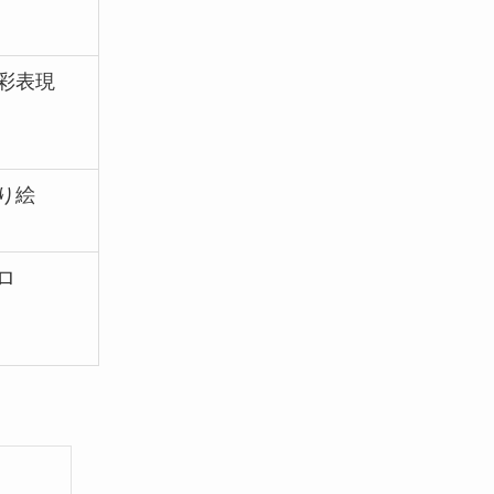
彩表現
り絵
ロ