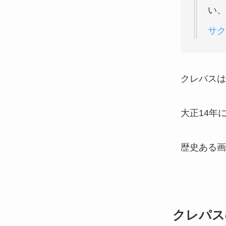
い、
サク
クレパスは
大正14年
歴史ある画
クレパス