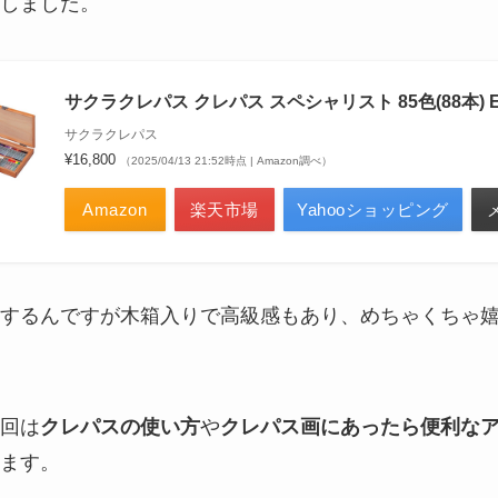
しました。
サクラクレパス クレパス スペシャリスト 85色(88本) E
サクラクレパス
¥16,800
（2025/04/13 21:52時点 | Amazon調べ）
Amazon
楽天市場
Yahooショッピング
するんですが木箱入りで高級感もあり、めちゃくちゃ
回は
クレパスの使い方
や
クレパス画にあったら便利な
ます。