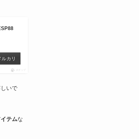
SP88
メルカリ
ポチップ
嬉しいで
アイテム
な