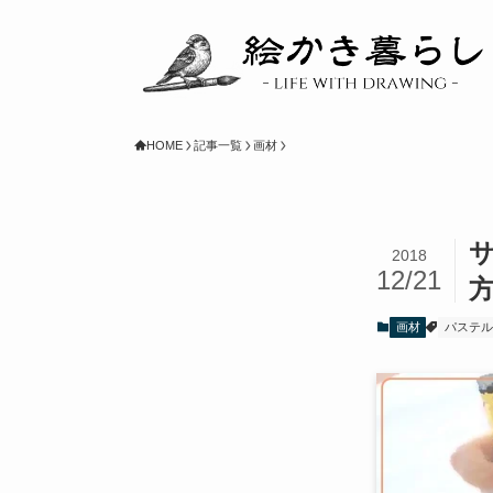
HOME
記事一覧
画材
2018
12/21
画材
パステル