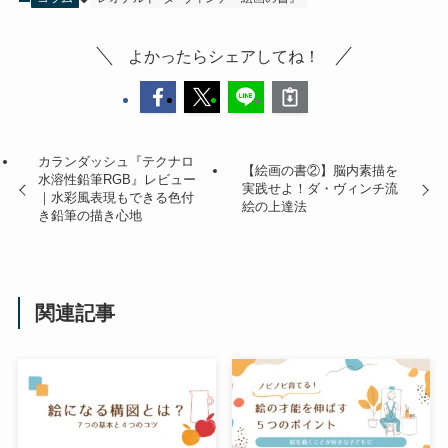
よかったらシェアしてね！
カランダッシュ『テクナロ
【絵画の書②】脳内素描を
水溶性鉛筆RGB』レビュー
実践せよ！ダ・ヴィンチ流
｜水彩風表現もできる色付
絵の上達法
き鉛筆の描き心地
関連記事