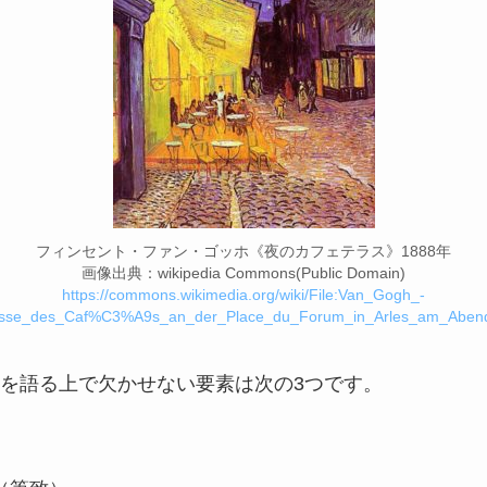
フィンセント・ファン・ゴッホ《夜のカフェテラス》1888年
画像出典：wikipedia Commons(Public Domain)
https://commons.wikimedia.org/wiki/File:Van_Gogh_-
asse_des_Caf%C3%A9s_an_der_Place_du_Forum_in_Arles_am_Abend
を語る上で欠かせない要素は次の3つです。